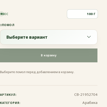
Г
ВЕС
ПОМОЛ
Выберите вариант
Выберите вариант
В корзину
Эспрессо
Выберите помол перед добавлением в корзину.
Френч-пресс
Гейзерная
CB-21952704
АРТИКУЛ:
Турка
Арабика
КАТЕГОРИЯ: