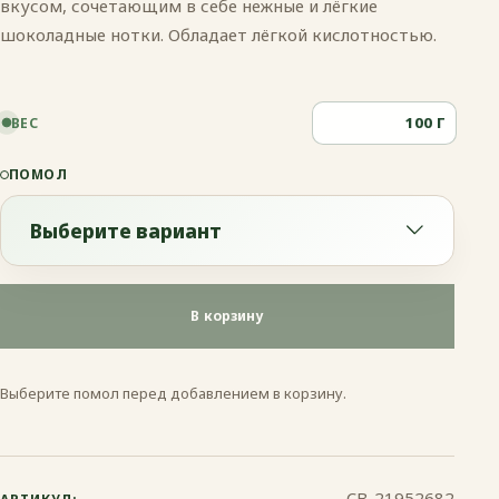
вкусом, сочетающим в себе нежные и лёгкие
шоколадные нотки. Обладает лёгкой кислотностью.
Г
ВЕС
ПОМОЛ
Выберите вариант
Выберите вариант
В корзину
Эспрессо
Выберите помол перед добавлением в корзину.
Френч-пресс
Гейзерная
CB-21952682