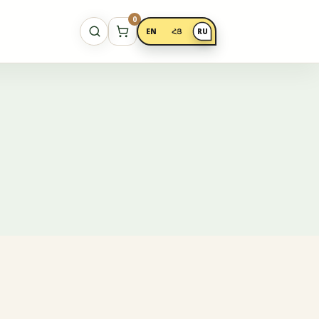
0
EN
ՀՅ
RU