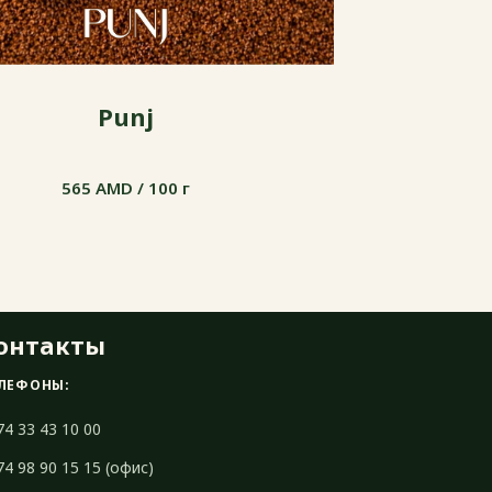
Punj
565 AMD / 100 г
565 AMD / 100 г
онтакты
ЛЕФОНЫ:
74 33 43 10 00
74 98 90 15 15 (офис)