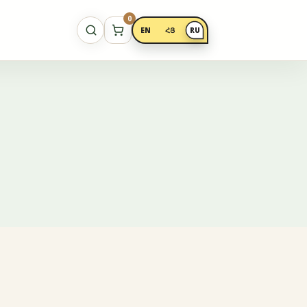
0
EN
ՀՅ
RU