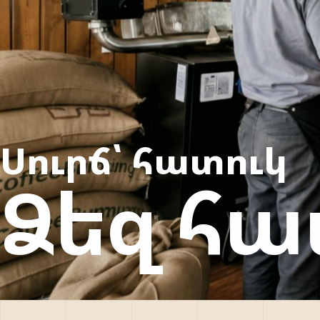
Սուրճ՝ հատուկ
Ձեզ հ
2009-ԻՑ