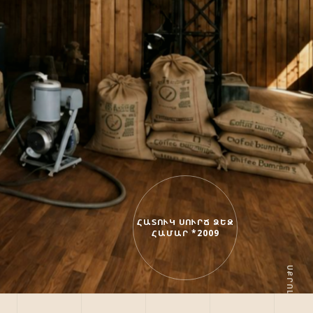
ՀԱՏՈՒԿ ՍՈՒՐՃ ՁԵԶ
ՀԱՄԱՐ *2009
ՍՔՐՈԼ