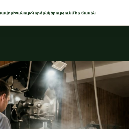
խավոր
Խանութ
Գործընկերություն
Մեր մասին