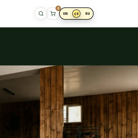
0
EN
ՀՅ
RU