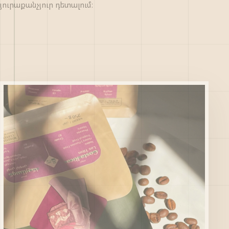
յուրաքանչյուր դետալում։