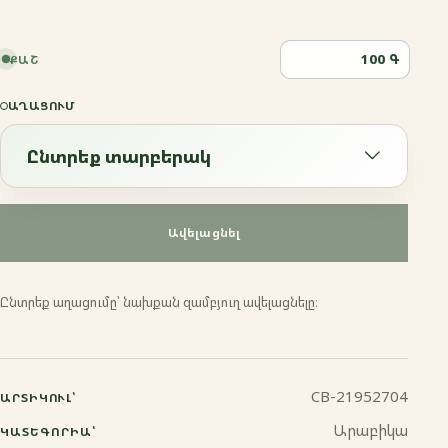
Գ
ՔԱՇ
ԱՂԱՑՈՒՄ
Ընտրեք տարբերակ
Ընտրեք տարբերակ
Ավելացնել
Էսպրեսո
Ընտրեք աղացումը՝ նախքան զամբյուղ ավելացնելը։
Ֆրենչ պրես
Մոկա
CB-21952704
ԱՐՏԻԿՈՒԼ՝
Ջազվա
Արաբիկա
ԿԱՏԵԳՈՐԻԱ՝