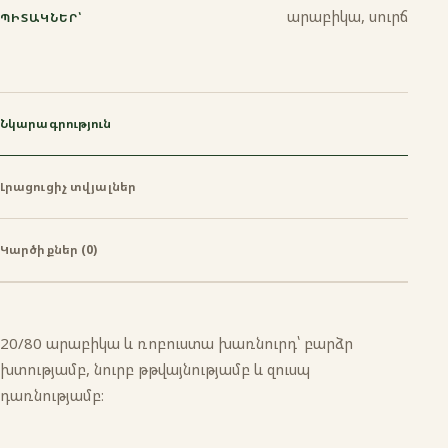
արաբիկա, սուրճ
ՊԻՏԱԿՆԵՐ՝
Նկարագրություն
Լրացուցիչ տվյալներ
Կարծիքներ (0)
20/80 արաբիկա և ռոբուստա խառնուրդ՝ բարձր
խտությամբ, նուրբ թթվայնությամբ և զուսպ
դառնությամբ։