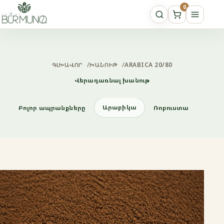
0
ԳԼԽԱՎՈՐ
/
ԽԱՆՈՒԹ
/
ARABICA 20/80
Վերադառնալ խանութ
Արաբիկա
Բոլոր ապրանքները
Ռոբուստա