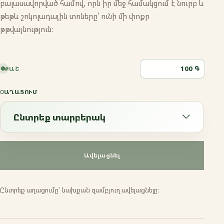
բալասավորված համով, որն իր մեջ համակցում է նուրբ և
թեթև շոկոլադային տոները՝ ունի մի փոքր
թթվայնություն:
Գ
ՔԱՇ
ԱՂԱՑՈՒՄ
Ընտրեք տարբերակ
Ընտրեք տարբերակ
Ավելացնել
Էսպրեսո
Ընտրեք աղացումը՝ նախքան զամբյուղ ավելացնելը։
Ֆրենչ պրես
Մոկա