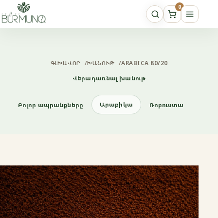
0
ԳԼԽԱՎՈՐ
/
ԽԱՆՈՒԹ
/
ARABICA 80/20
Վերադառնալ խանութ
Արաբիկա
Բոլոր ապրանքները
Ռոբուստա