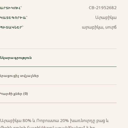
CB-21952682
ԱՐՏԻԿՈՒԼ՝
Ջազվա
Արաբիկա
ԿԱՏԵԳՈՐԻԱ՝
արաբիկա, սուրճ
ՊԻՏԱԿՆԵՐ՝
Նկարագրություն
Լրացուցիչ տվյալներ
Կարծիքներ (0)
Արաբիկա 80% և Ռոբուստա 20% խառնուրդը բաց և
միջին բովքի հատիկներով առանձնանում է իր