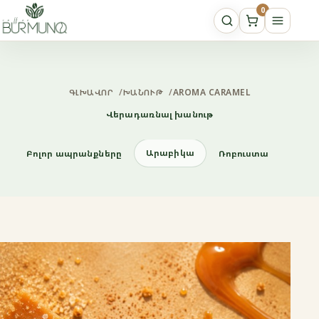
0
ԳԼԽԱՎՈՐ
/
ԽԱՆՈՒԹ
/
AROMA CARAMEL
Վերադառնալ խանութ
Արաբիկա
Բոլոր ապրանքները
Ռոբուստա