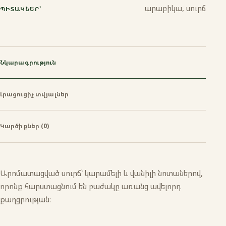
արաբիկա, սուրճ
ՊԻՏԱԿՆԵՐ՝
Նկարագրություն
Լրացուցիչ տվյալներ
Կարծիքներ (0)
Արոմատացված սուրճ՝ կարամելի և վանիլի նոտաներով,
որոնք հարստացնում են բաժակը առանց ավելորդ
քաղցրության։