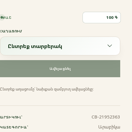
Գ
ՔԱՇ
ԱՂԱՑՈՒՄ
Ընտրեք տարբերակ
Ընտրեք տարբերակ
Ավելացնել
Էսպրեսո
Ընտրեք աղացումը՝ նախքան զամբյուղ ավելացնելը։
Ֆրենչ պրես
Մոկա
CB-21952363
ԱՐՏԻԿՈՒԼ՝
Ջազվա
Արաբիկա
ԿԱՏԵԳՈՐԻԱ՝