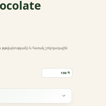
ocolate
թթվայնությամբ և հստակ շոկոլադային
Գ