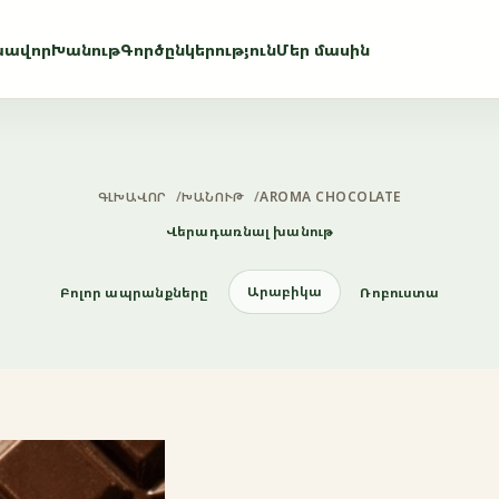
խավոր
Խանութ
Գործընկերություն
Մեր մասին
ԳԼԽԱՎՈՐ
/
ԽԱՆՈՒԹ
/
AROMA CHOCOLATE
Վերադառնալ խանութ
Արաբիկա
Բոլոր ապրանքները
Ռոբուստա