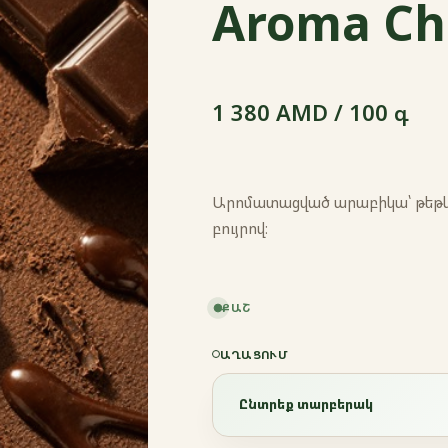
Aroma Ch
1 380 AMD / 100 գ
Արոմատացված արաբիկա՝ թեթև 
բույրով։
ՔԱՇ
ԱՂԱՑՈՒՄ
Ընտրեք տարբերակ