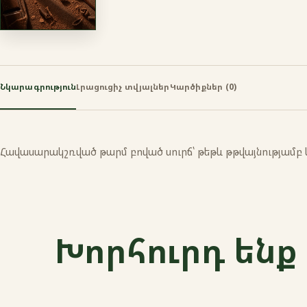
Նկարագրություն
Լրացուցիչ տվյալներ
Կարծիքներ (0)
Հավասարակշռված թարմ բոված սուրճ՝ թեթև թթվայնությամբ և 
Խորհուրդ ենք