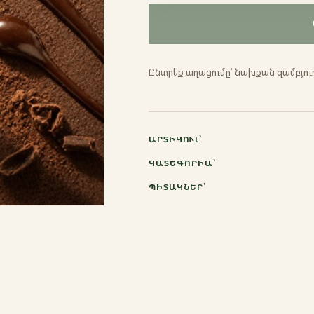
Ընտրեք տարբերակ
Էսպրեսո
Ընտրեք աղացումը՝ նախքան զամբյուղ
Ֆրենչ պրես
Մոկա
ԱՐՏԻԿՈՒԼ՝
Ջազվա
ԿԱՏԵԳՈՐԻԱ՝
ՊԻՏԱԿՆԵՐ՝