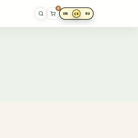
0
EN
ՀՅ
RU