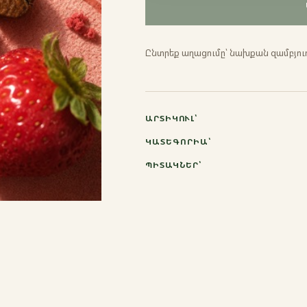
Էսպրեսո
Ընտրեք աղացումը՝ նախքան զամբյուղ
Ֆրենչ պրես
Մոկա
ԱՐՏԻԿՈՒԼ՝
Ջազվա
ԿԱՏԵԳՈՐԻԱ՝
ՊԻՏԱԿՆԵՐ՝