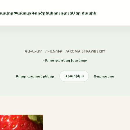
խավոր
Խանութ
Գործընկերություն
Մեր մասին
ԳԼԽԱՎՈՐ
/
ԽԱՆՈՒԹ
/
AROMA STRAWBERRY
Վերադառնալ խանութ
Արաբիկա
Բոլոր ապրանքները
Ռոբուստա