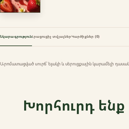
Նկարագրություն
Լրացուցիչ տվյալներ
Կարծիքներ (0)
Արոմատացված սուրճ՝ ելակի և սերուցքային կարամելի դասա
Խորհուրդ ենք