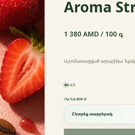
Aroma St
1 380 AMD / 100 գ
Արոմատացված արաբիկա՝ ելակով
ՔԱՇ
ԱՂԱՑՈՒՄ
Ընտրեք տարբերակ
Ընտրեք տարբերակ