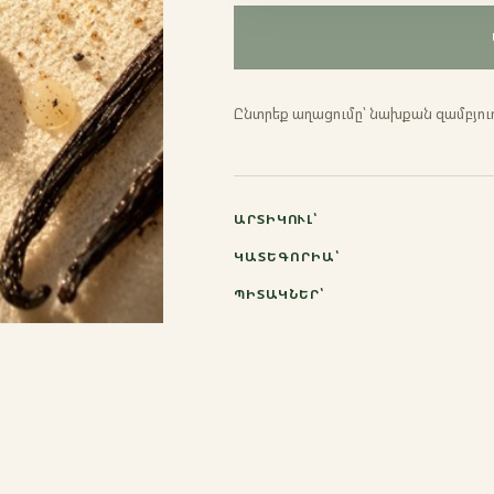
Ընտրեք տարբերակ
Էսպրեսո
Ընտրեք աղացումը՝ նախքան զամբյուղ
Ֆրենչ պրես
Մոկա
ԱՐՏԻԿՈՒԼ՝
Ջազվա
ԿԱՏԵԳՈՐԻԱ՝
ՊԻՏԱԿՆԵՐ՝