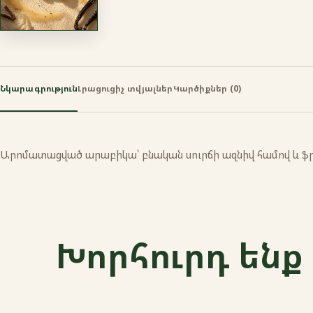
Նկարագրություն
Լրացուցիչ տվյալներ
Կարծիքներ (0)
Արոմատացված արաբիկա՝ բնական սուրճի ազնիվ համով և ֆրա
Խորհուրդ ենք