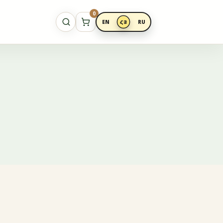
0
EN
ՀՅ
RU