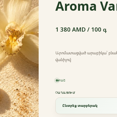
Aroma Va
1 380 AMD / 100 գ
Արոմատացված արաբիկա՝ բնակա
վանիլով։
ՔԱՇ
ԱՂԱՑՈՒՄ
Ընտրեք տարբերակ