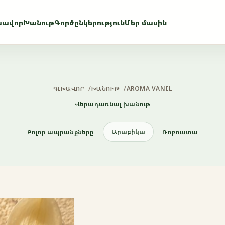
խավոր
Խանութ
Գործընկերություն
Մեր մասին
ԳԼԽԱՎՈՐ
/
ԽԱՆՈՒԹ
/
AROMA VANIL
Վերադառնալ խանութ
Արաբիկա
Բոլոր ապրանքները
Ռոբուստա