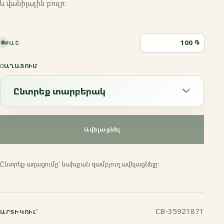
և վանիլային բույր։
Գ
ՔԱՇ
ԱՂԱՑՈՒՄ
Ընտրեք տարբերակ
Ընտրեք տարբերակ
Ավելացնել
Էսպրեսո
Ընտրեք աղացումը՝ նախքան զամբյուղ ավելացնելը։
Ֆրենչ պրես
Մոկա
CB-35921871
ԱՐՏԻԿՈՒԼ՝
Ջազվա