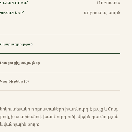
Ռոբուստա
ԿԱՏԵԳՈՐԻԱ՝
ռոբուստա, սուրճ
ՊԻՏԱԿՆԵՐ՝
Նկարագրություն
Լրացուցիչ տվյալներ
Կարծիքներ (0)
երկու տեսակի ռոբուստաների խառնուրդ է բայց և մուգ
բովքի աստիճանով, խառնուրդ ունի միջին դառնություն
և վանիլային բույր։