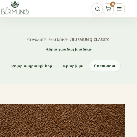
0
ԳԼԽԱՎՈՐ
/
ԽԱՆՈՒԹ
/
BURMUNQ CLASSIC
Վերադառնալ խանութ
Ռոբուստա
Բոլոր ապրանքները
Արաբիկա