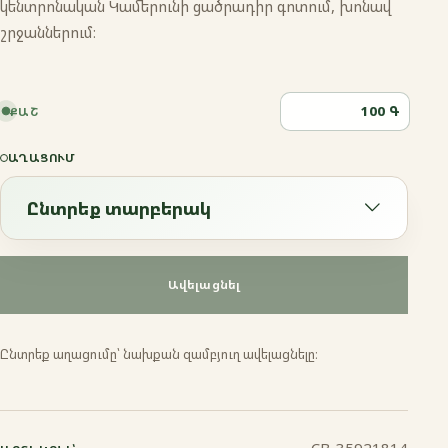
կենտրոնական Կամերունի ցածրադիր գոտում, խոնավ
շրջաններում։
Գ
ՔԱՇ
ԱՂԱՑՈՒՄ
Ընտրեք տարբերակ
Ընտրեք տարբերակ
Ավելացնել
Էսպրեսո
Ընտրեք աղացումը՝ նախքան զամբյուղ ավելացնելը։
Ֆրենչ պրես
Մոկա