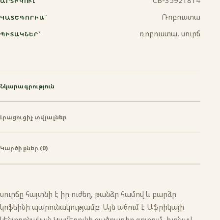
CB-35921814
ԱՐՏԻԿՈՒԼ՝
Ջազվա
Ռոբուստա
ԿԱՏԵԳՈՐԻԱ՝
ռոբուստա, սուրճ
ՊԻՏԱԿՆԵՐ՝
Նկարագրություն
Լրացուցիչ տվյալներ
Կարծիքներ (0)
սուրճը հայտնի է իր ուժեղ, թանձր համով և բարձր
կոֆեինի պարունակությամբ։ Այն աճում է Աֆրիկայի
կենտրոնական Կամերունի ցածրադիր գոտում, խոնավ