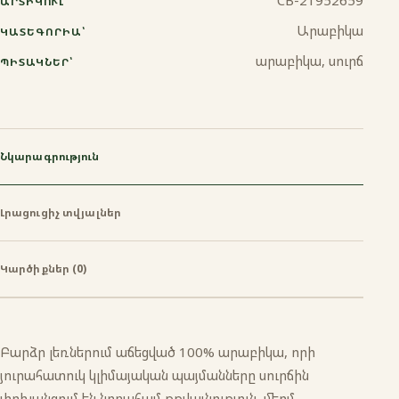
CB-21952659
ԱՐՏԻԿՈՒԼ՝
Ջազվա
Արաբիկա
ԿԱՏԵԳՈՐԻԱ՝
արաբիկա, սուրճ
ՊԻՏԱԿՆԵՐ՝
Նկարագրություն
Լրացուցիչ տվյալներ
Կարծիքներ (0)
Բարձր լեռներում աճեցված 100% արաբիկա, որի
յուրահատուկ կլիմայական պայմանները սուրճին
փոխանցում են նրբահամ թթվայնություն, մեղմ