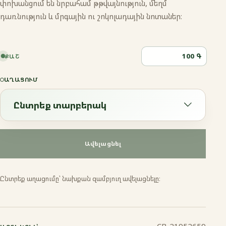
փոխանցում են նրբահամ թթվայնություն, մեղմ
դառնություն և մրգային ու շոկոլադային նոտաներ։
Գ
ՔԱՇ
ԱՂԱՑՈՒՄ
Ընտրեք տարբերակ
Ընտրեք տարբերակ
Ավելացնել
Էսպրեսո
Ընտրեք աղացումը՝ նախքան զամբյուղ ավելացնելը։
Ֆրենչ պրես
Մոկա