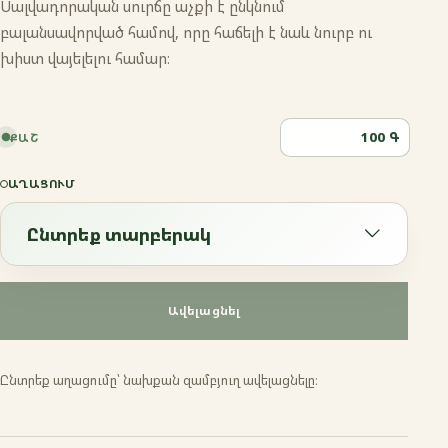
Սալվադորական սուրճը աչքի է ընկնում
բալանսավորված համով, որը հաճելի է նաև նուրբ ու
խիստ վայելելու համար։
Գ
ՔԱՇ
ԱՂԱՑՈՒՄ
Ընտրեք տարբերակ
Ընտրեք տարբերակ
Ավելացնել
Էսպրեսո
Ընտրեք աղացումը՝ նախքան զամբյուղ ավելացնելը։
Ֆրենչ պրես
Մոկա