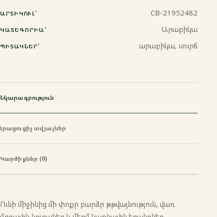
CB-21952482
ԱՐՏԻԿՈՒԼ՝
Ջազվա
Արաբիկա
ԿԱՏԵԳՈՐԻԱ՝
արաբիկա, սուրճ
ՊԻՏԱԿՆԵՐ՝
Նկարագրություն
Լրացուցիչ տվյալներ
Կարծիքներ (0)
Ունի միջինից մի փոքր բարձր թթվայնություն, վառ
մրգային նոտաներ և մեղմ կաթնային երանգներ