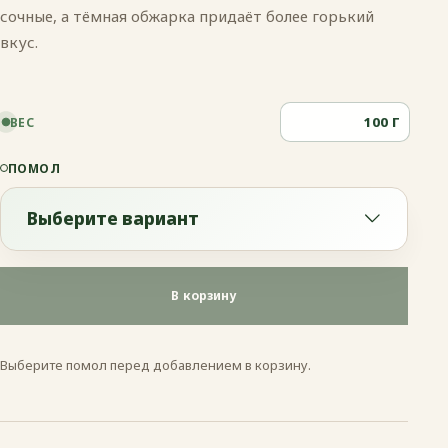
сочные, а тёмная обжарка придаёт более горький
вкус.
Г
ВЕС
ПОМОЛ
Выберите вариант
Выберите вариант
В корзину
Эспрессо
Выберите помол перед добавлением в корзину.
Френч-пресс
Гейзерная